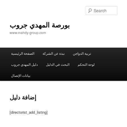
Sear
بورصة المهدي جروب
www.mahdy-group.com
Main
تربية الدواجن
نبذة عن الشركة
الصفحة الرئيسية
menu
لوحة التحكم
البحث في الدليل
دليل المهدي جروب
بيانات الإتصال
إضافة دليل
[directorist_add_listing]