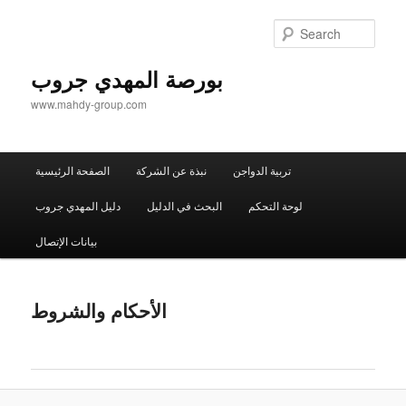
Sear
بورصة المهدي جروب
www.mahdy-group.com
Main
تربية الدواجن
نبذة عن الشركة
الصفحة الرئيسية
menu
لوحة التحكم
البحث في الدليل
دليل المهدي جروب
بيانات الإتصال
الأحكام والشروط