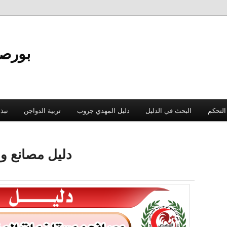
بورص
التحكم
البحث في الدليل
دليل المهدي جروب
تربية الدواجن
نبذ
دليل مصانع و