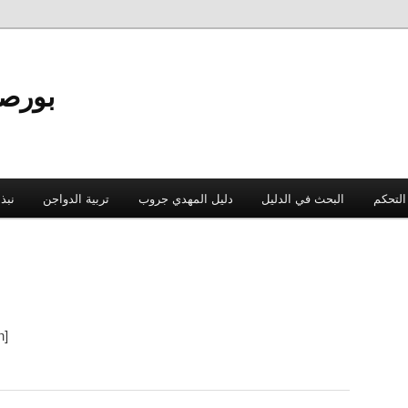
بورص
التحكم
البحث في الدليل
دليل المهدي جروب
تربية الدواجن
نبذ
n]